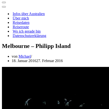
Navigationsmenü
Navigationsmenü
Infos über Australien
Über mich
Reisedaten
Reiseroute
Wo ich gerade bin
Datenschutzerklärung
Melbourne – Philipp Island
von
Michael
18. Januar 2016
27. Februar 2016