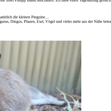
leine Insel Philipp Island anschauen. Ich habe einen Tagesauflug gebuc
natürlich die kleinen Pinguine…
ngurus, Dingos, Pfauen, Esel, Vögel und vieles mehr aus der Nähe betr